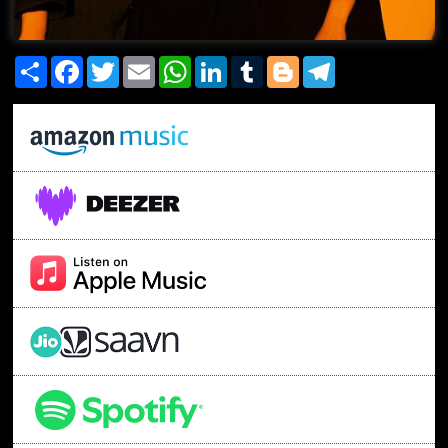
Share
Facebook
Twitter
Email
WhatsApp
LinkedIn
Tumblr
Blogger
Telegram