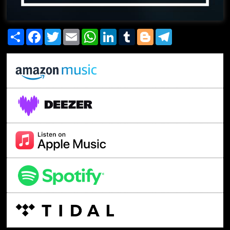
Share
Facebook
Twitter
Email
WhatsApp
LinkedIn
Tumblr
Blogger
Telegram