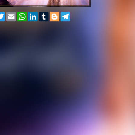
cebook
Twitter
Email
WhatsApp
LinkedIn
Tumblr
Blogger
Telegram