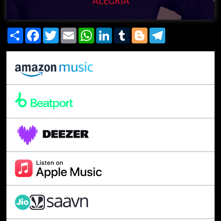
Share
Facebook
Twitter
Email
WhatsApp
LinkedIn
Tumblr
Blogger
Telegram