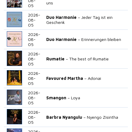
08-
uns
05
2026-
Duo Harmonie
Jeder Tag ist ein
08-
Geschenk
05
2026-
08-
Duo Harmonie
Erinnerungen bleiben
05
2026-
08-
Rumatie
The best of Rumatie
05
2026-
08-
Favoured Martha
Adonai
05
2026-
08-
Smangon
Loya
05
2026-
08-
Barbra Nyangulu
Nyengo Zisintha
05
2026-