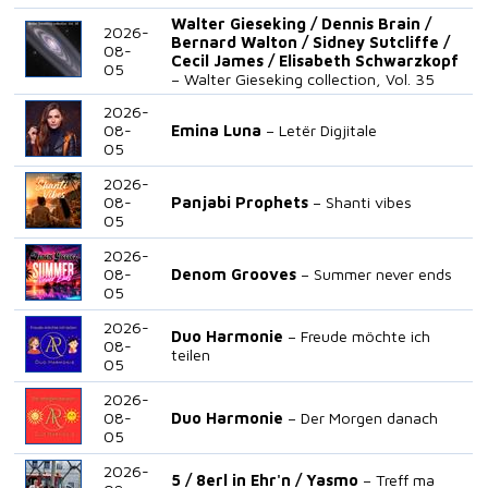
Walter Gieseking /
Dennis Brain /
2026-
Bernard Walton /
Sidney Sutcliffe /
08-
Cecil James /
Elisabeth Schwarzkopf
05
Walter Gieseking collection, Vol. 35
2026-
08-
Emina Luna
Letër Digjitale
05
2026-
08-
Panjabi Prophets
Shanti vibes
05
2026-
08-
Denom Grooves
Summer never ends
05
2026-
Duo Harmonie
Freude möchte ich
08-
teilen
05
2026-
08-
Duo Harmonie
Der Morgen danach
05
2026-
5 /
8erl in Ehr'n /
Yasmo
Treff ma