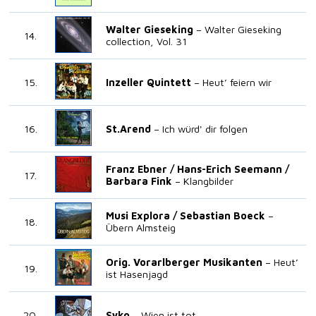
Walter Gieseking
Walter Gieseking
collection, Vol. 31
Inzeller Quintett
Heut’ feiern wir
St.Arend
Ich würd' dir folgen
Franz Ebner /
Hans-Erich Seemann /
Barbara Fink
Klangbilder
Musi Explora /
Sebastian Boeck
Übern Almsteig
Orig. Vorarlberger Musikanten
Heut’
ist Hasenjagd
Syko
Wien ist tot