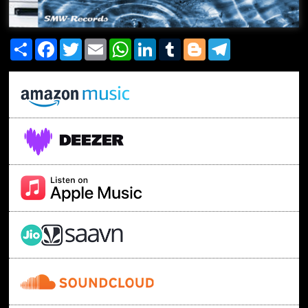
Share
Facebook
Twitter
Email
WhatsApp
LinkedIn
Tumblr
Blogger
Telegram