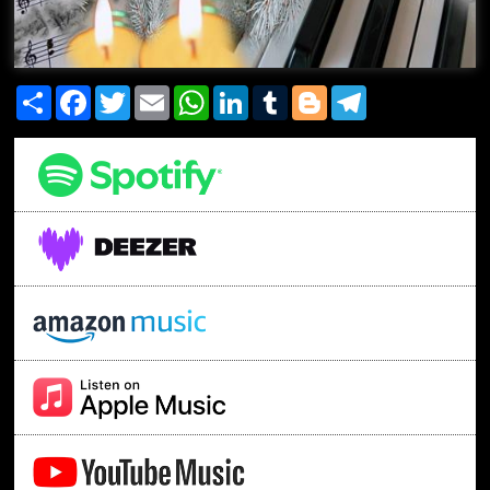
Share
Facebook
Twitter
Email
WhatsApp
LinkedIn
Tumblr
Blogger
Telegram