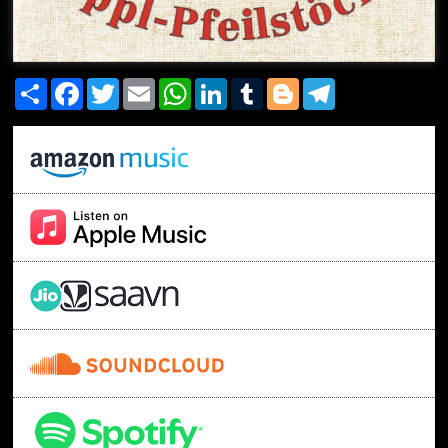
Share
Facebook
Twitter
Email
WhatsApp
LinkedIn
Tumblr
Blogger
Telegram