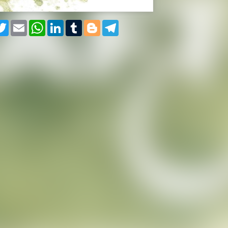
cebook
Twitter
Email
WhatsApp
LinkedIn
Tumblr
Blogger
Telegram