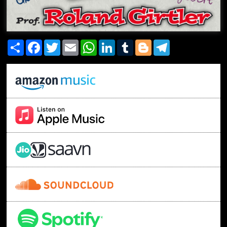
Share
Facebook
Twitter
Email
WhatsApp
LinkedIn
Tumblr
Blogger
Telegram