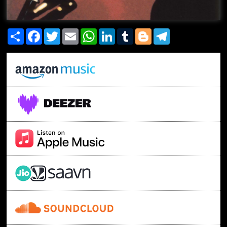
Share
Facebook
Twitter
Email
WhatsApp
LinkedIn
Tumblr
Blogger
Telegram