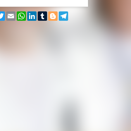
cebook
Twitter
Email
WhatsApp
LinkedIn
Tumblr
Blogger
Telegram