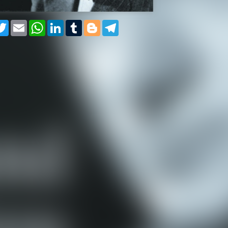
cebook
Twitter
Email
WhatsApp
LinkedIn
Tumblr
Blogger
Telegram