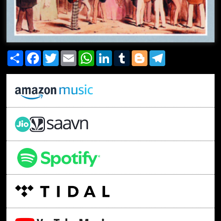
Share
Facebook
Twitter
Email
WhatsApp
LinkedIn
Tumblr
Blogger
Telegram