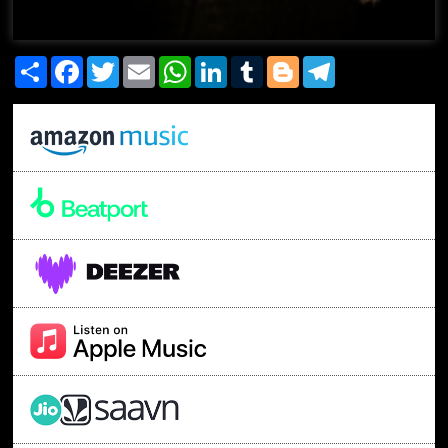
Share
Facebook
Twitter
Email
WhatsApp
LinkedIn
Tumblr
Blogger
Telegram