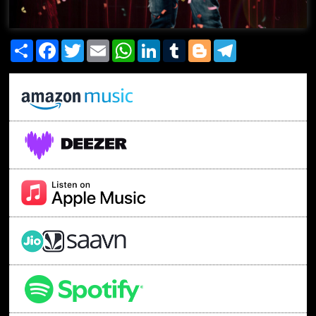
Share
Facebook
Twitter
Email
WhatsApp
LinkedIn
Tumblr
Blogger
Telegram