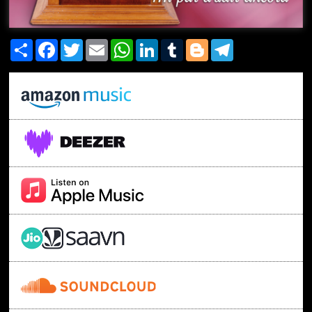
Share
Facebook
Twitter
Email
WhatsApp
LinkedIn
Tumblr
Blogger
Telegram