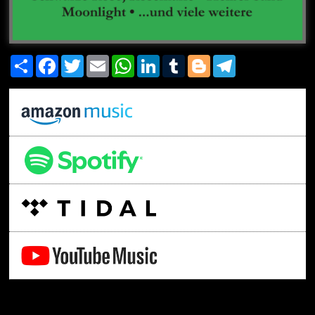
Share
Facebook
Twitter
Email
WhatsApp
LinkedIn
Tumblr
Blogger
Telegram