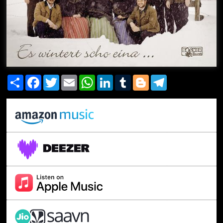
Share
Facebook
Twitter
Email
WhatsApp
LinkedIn
Tumblr
Blogger
Telegram